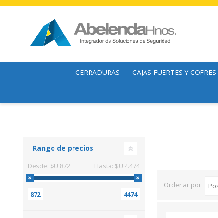
CERRADURAS
CAJAS FUERTES Y COFRES
Cerraduras mecánicas
Cofres
Cerrojos
Cajas Fuertes
Cerraduras y Cerrojos Digitales
Archivadores
Rango de precios
Candados
Organizador de billetes
Desde:
$U 872
Hasta:
$U 4.474
Cilindros
Armeros
Ordenar por
872
4474