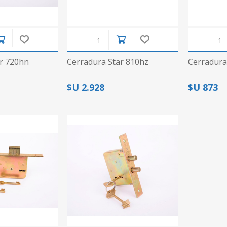
r 720hn
Cerradura Star 810hz
Cerradura
$U 2.928
$U 873