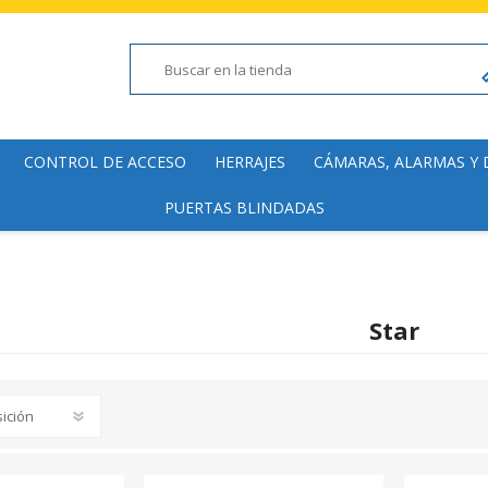
CONTROL DE ACCESO
HERRAJES
CÁMARAS, ALARMAS Y
PUERTAS BLINDADAS
Lectoras
Manillas y Pomos
Cámaras de fácil inst
Electromagnéticas
Cierrapuertas
Domótica y Accesorio
Hogar y Comercial
Accesorios
Bisagras y Pomelas
Alarmas de fácil insta
Star
Molinetes
Accesorios
Domótica
Detectores de Metal