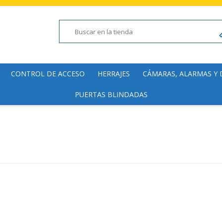
CONTROL DE ACCESO
HERRAJES
CÁMARAS, ALARMAS Y
PUERTAS BLINDADAS
Lectoras
Manillas y Pomos
Cámaras de fácil inst
Electromagnéticas
Cierrapuertas
Domótica y Accesorio
Hogar y Comercial
Accesorios
Bisagras y Pomelas
Alarmas de fácil insta
Molinetes
Accesorios
Domótica
Detectores de Metal