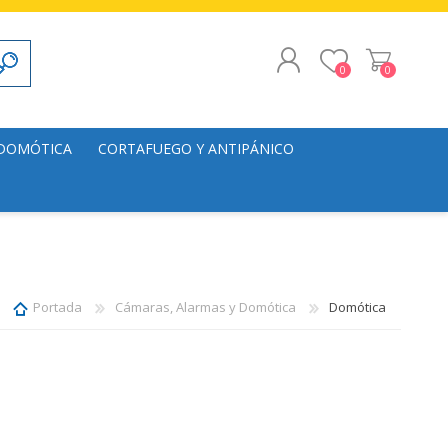
0
0
REGISTRO
 DOMÓTICA
CORTAFUEGO Y ANTIPÁNICO
INICIAR SESIÓN
alación
Puertas
s
Herrajes
lación
Portada
Cámaras, Alarmas y Domótica
Domótica