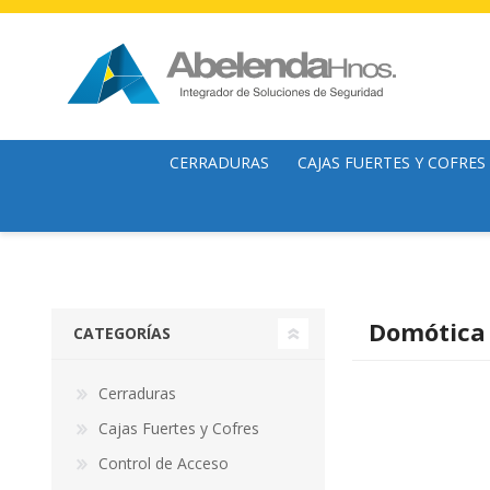
CERRADURAS
CAJAS FUERTES Y COFRES
Cerraduras mecánicas
Cofres
Cerrojos
Cajas Fuertes
Cerraduras y Cerrojos Digitales
Archivadores
Domótica
CATEGORÍAS
Candados
Organizador de billetes
Cilindros
Armeros
Cerraduras
Cajas Fuertes y Cofres
Control de Acceso