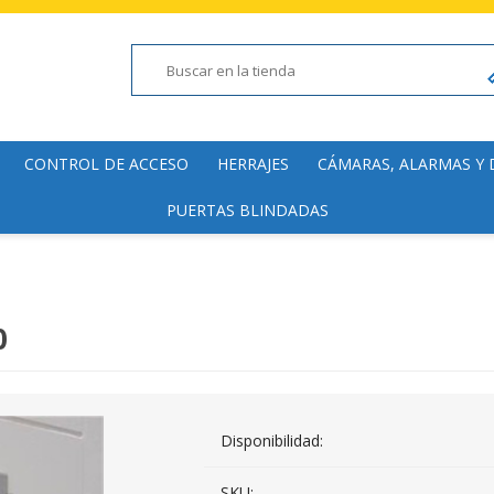
CONTROL DE ACCESO
HERRAJES
CÁMARAS, ALARMAS Y
PUERTAS BLINDADAS
Lectoras
Manillas y Pomos
Cámaras de fácil inst
Electromagnéticas
Cierrapuertas
Domótica y Accesorio
Hogar y Comercial
Accesorios
Bisagras y Pomelas
Alarmas de fácil insta
0
Molinetes
Accesorios
Domótica
Detectores de Metal
Disponibilidad:
SKU: