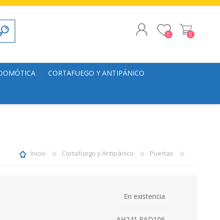
0
0
REGISTRO
 DOMÓTICA
CORTAFUEGO Y ANTIPÁNICO
INICIAR SESIÓN
alación
Puertas
s
Herrajes
lación
Inicio
Cortafuego y Antipánico
Puertas
En existencia
AH241.PAD106