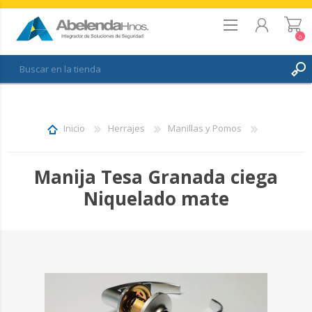
0
REGISTRO
INICIAR SESIÓN
Inicio
Herrajes
Manillas y Pomos
FAVORITOS
0
Manija Tesa Granada ciega
Niquelado mate