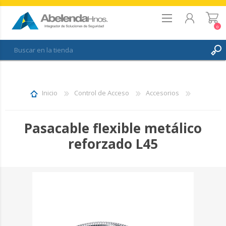
0
REGISTRO
INICIAR SESIÓN
Inicio
Control de Acceso
Accesorios
FAVORITOS
0
Pasacable flexible metálico
reforzado L45