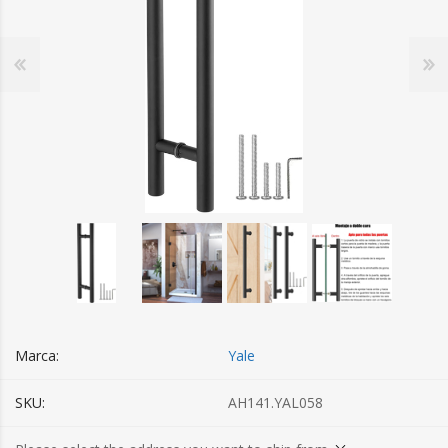
Marca:
Yale
SKU:
AH141.YAL058