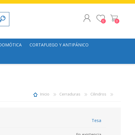
0
0
REGISTRO
 DOMÓTICA
CORTAFUEGO Y ANTIPÁNICO
INICIAR SESIÓN
alación
Puertas
s
Herrajes
lación
Inicio
Cerraduras
Cilindros
Tesa
En existencia