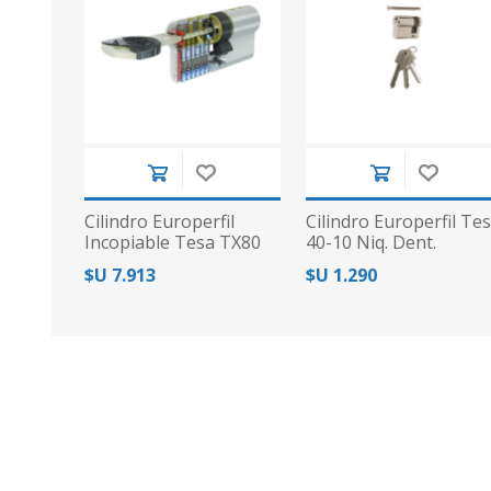
Cilindro Europerfil
Cilindro Europerfil Te
Incopiable Tesa TX80
40-10 Niq. Dent.
70mm (35-35) Niq
$U 7.913
$U 1.290