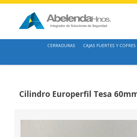
CERRADURAS
CAJAS FUERTES Y COFRES
Cerraduras mecánicas
Cofres
Cerrojos
Cajas Fuertes
Cerraduras y Cerrojos Digitales
Archivadores
Cilindro Europerfil Tesa 60mm
Candados
Organizador de billetes
Cilindros
Armeros