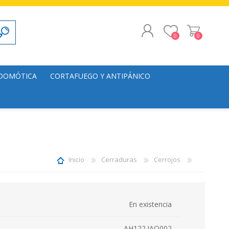
0
0
REGISTRO
 DOMÓTICA
CORTAFUEGO Y ANTIPÁNICO
INICIAR SESIÓN
alación
Puertas
s
Herrajes
lación
Inicio
Cerraduras
Cerrojos
En existencia
AH122.JAQ002