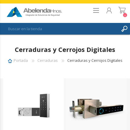
0
REGISTRO
Cerraduras y Cerrojos Digitales
INICIAR SESIÓN
FAVORITOS
0
Portada
Cerraduras
Cerraduras y Cerrojos Digitales