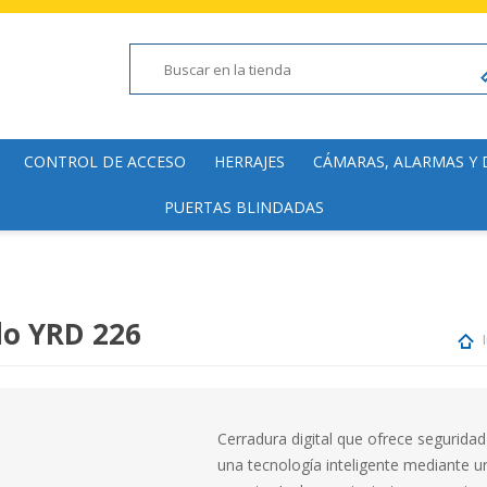
CONTROL DE ACCESO
HERRAJES
CÁMARAS, ALARMAS Y
PUERTAS BLINDADAS
Lectoras
Manillas y Pomos
Cámaras de fácil inst
Electromagnéticas
Cierrapuertas
Domótica y Accesorio
Hogar y Comercial
Accesorios
Bisagras y Pomelas
Alarmas de fácil insta
ado YRD 226
Molinetes
Accesorios
Domótica
Detectores de Metal
Cerradura digital que ofrece seguridad
una tecnología inteligente mediante u