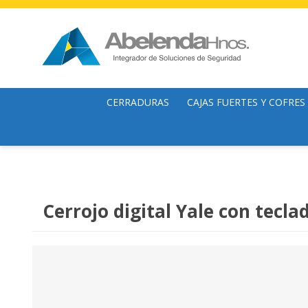
CERRADURAS
CAJAS FUERTES Y COFRES
Cerraduras mecánicas
Cofres
Cerrojos
Cajas Fuertes
Cerraduras y Cerrojos Digitales
Archivadores
Cerrojo digital Yale con tecl
Candados
Organizador de billetes
Cilindros
Armeros