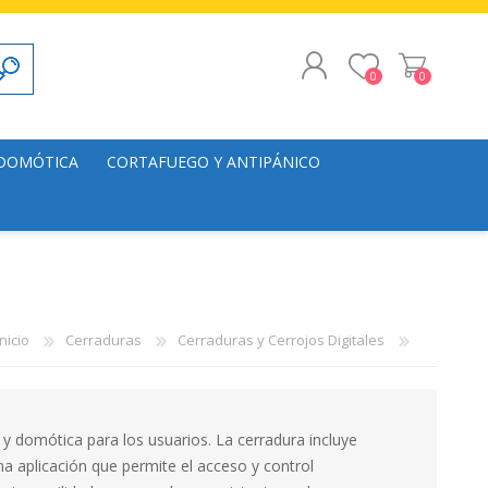
0
0
REGISTRO
 DOMÓTICA
CORTAFUEGO Y ANTIPÁNICO
INICIAR SESIÓN
alación
Puertas
s
Herrajes
lación
Inicio
Cerraduras
Cerraduras y Cerrojos Digitales
 y domótica para los usuarios. La cerradura incluye
na aplicación que permite el acceso y control