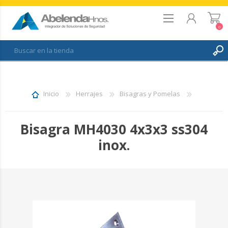
0
REGISTRO
INICIAR SESIÓN
Inicio
Herrajes
Bisagras y Pomelas
FAVORITOS
0
Bisagra MH4030 4x3x3 ss304
inox.